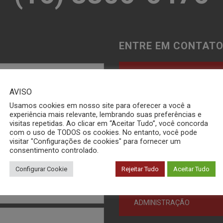
ENTRE EM CONTATO
POLÍMEROS
AVISO
Usamos cookies em nosso site para oferecer a você a
CERÂMICA
experiência mais relevante, lembrando suas preferências e
visitas repetidas. Ao clicar em “Aceitar Tudo”, você concorda
com o uso de TODOS os cookies. No entanto, você pode
METAIS
visitar "Configurações de cookies" para fornecer um
consentimento controlado.
Configurar Cookie
Rejeitar Tudo
Aceitar Tudo
QUALIDADE / RECLAMAÇÕ
ADMINISTRAÇÃO