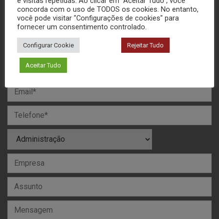
e visitas repetidas. Ao clicar em “Aceitar Tudo”, você
concorda com o uso de TODOS os cookies. No entanto,
você pode visitar "Configurações de cookies" para
fornecer um consentimento controlado.
MANDE SUA MENSAGEM
Configurar Cookie
Rejeitar Tudo
Aceitar Tudo