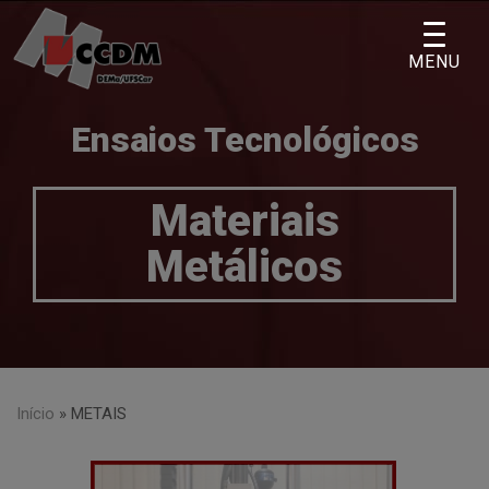
Skip
to
MENU
content
Ensaios Tecnológicos
Materiais
Metálicos
Início
»
METAIS