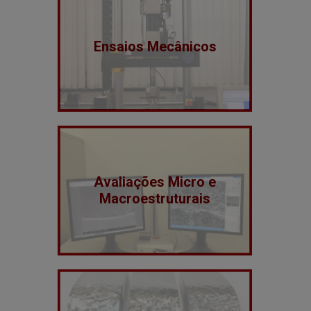
Ensaios Mecânicos
Avaliações Micro e
Macroestruturais