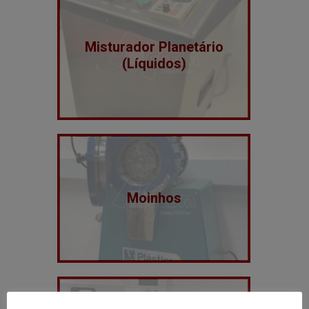
Misturador Planetário
(Líquidos)
Moinhos