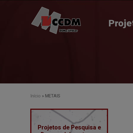
Skip
to
content
Proje
Início
»
METAIS
Projetos de Pesquisa e