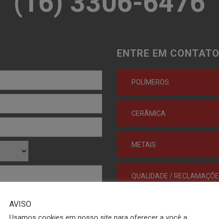
(16) 3306-6476
ENTRE EM CONTATO
POLÍMEROS
CERÂMICA
METAIS
QUALIDADE / RECLAMAÇÕ
AVISO
ADMINISTRAÇÃO
Usamos cookies em nosso site para oferecer a você a