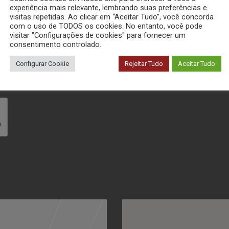
experiência mais relevante, lembrando suas preferências e
ENDEREÇO
visitas repetidas. Ao clicar em “Aceitar Tudo”, você concorda
com o uso de TODOS os cookies. No entanto, você pode
visitar "Configurações de cookies" para fornecer um
SÃO CARLOS - SP - BRASIL
consentimento controlado.
Via Washington Luiz, km 235
CEP: 13565-905
Configurar Cookie
Rejeitar Tudo
Aceitar Tudo