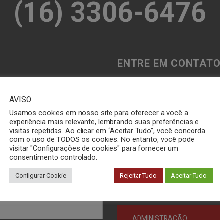
(16) 3306-6476
ENTRE EM CONTATO
POLÍMEROS
AVISO
Usamos cookies em nosso site para oferecer a você a
experiência mais relevante, lembrando suas preferências e
CERÂMICA
visitas repetidas. Ao clicar em “Aceitar Tudo”, você concorda
com o uso de TODOS os cookies. No entanto, você pode
visitar "Configurações de cookies" para fornecer um
METAIS
consentimento controlado.
Configurar Cookie
Rejeitar Tudo
Aceitar Tudo
QUALIDADE / RECLAMAÇÕ
ADMINISTRAÇÃO