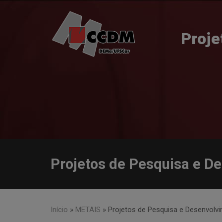
Skip
to
content
Proje
Projetos de Pesquisa e D
Início
»
METAIS
»
Projetos de Pesquisa e Desenvolv