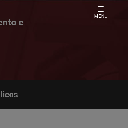
MENU
ento e
licos