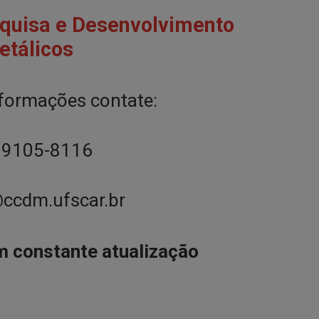
squisa e Desenvolvimento
etálicos
nformações contate:
99105-8116
ccdm.ufscar.br
m constante atualização