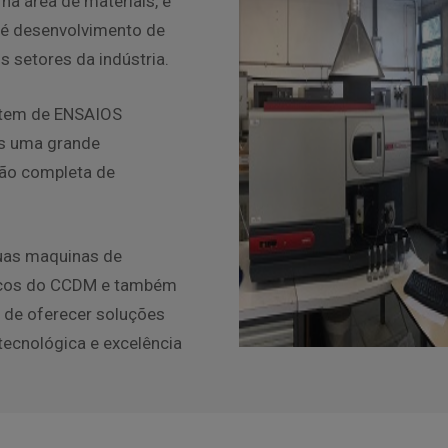
a área de materiais, e
té desenvolvimento de
s setores da indústria.
 item de ENSAIOS
s uma grande
ção completa de
suas maquinas de
icos do CCDM e também
de oferecer soluções
tecnológica e excelência