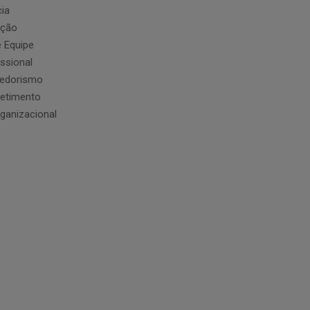
cia
ação
e Equipe
issional
edorismo
etimento
ganizacional