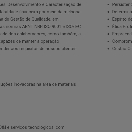
ses, Desenvolvimento e Caracterização de
Persistên
tabilidade financeira por meio da melhoria
Determin
a de Gestão de Qualidade, em
Espírito d
das normas ABNT NBR ISO 9001 e ISO/IEC
Ética Prof
idade dos colaboradores, como também,
a
Empreend
 capazes
de manter a operação
Comprom
tender aos
requisitos de nossos
clientes.
Gestão Or
uções inovadoras na área de materiais
D&I e serviços tecnológicos, com