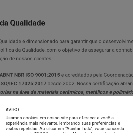
da Qualidade
ualidade é dimensionado para garantir que o desenvolvime
lítica da Qualidade, com o objetivo de assegurar a confiabi
ação de nossos clientes.
ABNT NBR
ISO 9001:2015
e acreditados pela Coordenação
ISO/IEC 17025:2017
desde 2002. Nossa certificação abran
torias na área de materiais cerâmicos, metálicos e poliméri
AVISO
Usamos cookies em nosso site para oferecer a você a
experiência mais relevante, lembrando suas preferências e
visitas repetidas. Ao clicar em “Aceitar Tudo”, você concorda