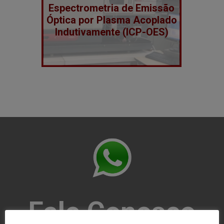
Espectrometria de Emissão
Óptica por Plasma Acoplado
Indutivamente (ICP-OES)
Fale Conosco