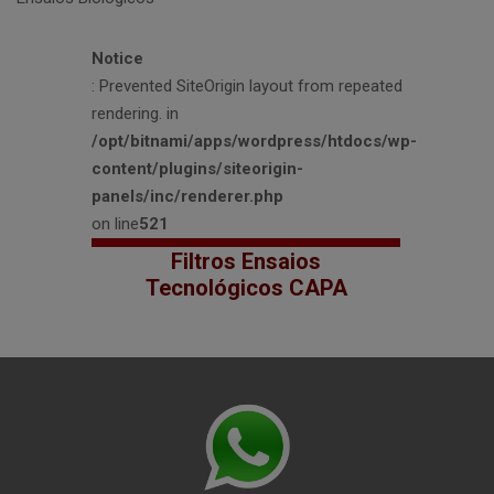
Notice
: Prevented SiteOrigin layout from repeated
rendering. in
/opt/bitnami/apps/wordpress/htdocs/wp-
content/plugins/siteorigin-
panels/inc/renderer.php
on line
521
Filtros Ensaios
Tecnológicos CAPA