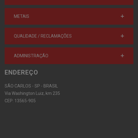
METAIS
QUALIDADE / RECLAMAÇÕES
ADMINISTRAÇÃO
ENDEREÇO
SÃO CARLOS - SP - BRASIL
Via Washington Luiz, km 235
CEP: 13565-905