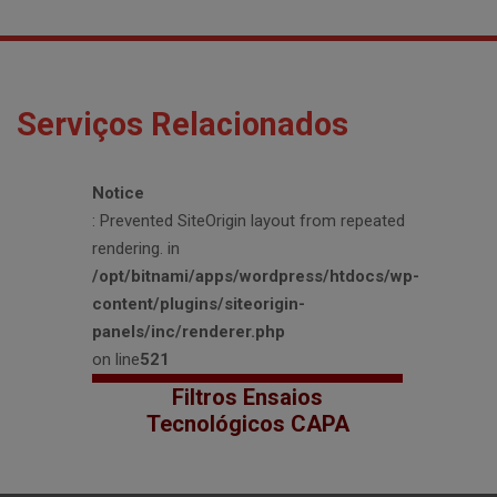
Serviços Relacionados
Notice
: Prevented SiteOrigin layout from repeated
rendering. in
/opt/bitnami/apps/wordpress/htdocs/wp-
content/plugins/siteorigin-
panels/inc/renderer.php
on line
521
Filtros Ensaios
Tecnológicos CAPA