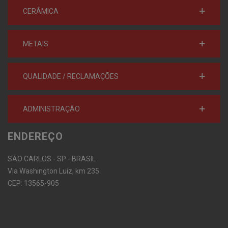
CERÂMICA
METAIS
QUALIDADE / RECLAMAÇÕES
ADMINISTRAÇÃO
ENDEREÇO
SÃO CARLOS - SP - BRASIL
Via Washington Luiz, km 235
CEP: 13565-905