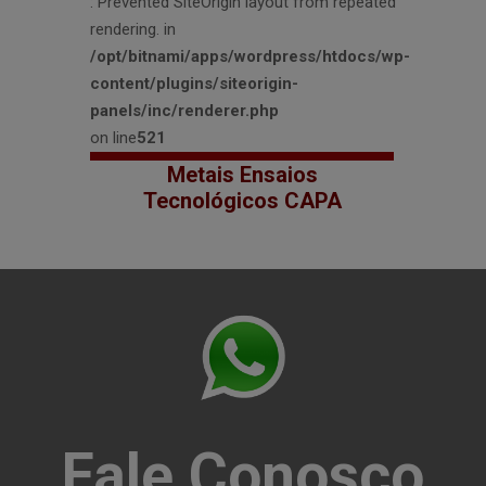
: Prevented SiteOrigin layout from repeated
rendering. in
/opt/bitnami/apps/wordpress/htdocs/wp-
content/plugins/siteorigin-
panels/inc/renderer.php
on line
521
Metais Ensaios
Tecnológicos CAPA
Fale Conosco