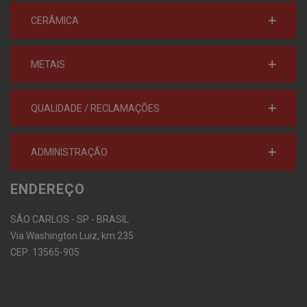
CERÂMICA
METAIS
QUALIDADE / RECLAMAÇÕES
ADMINISTRAÇÃO
ENDEREÇO
SÃO CARLOS - SP - BRASIL
Via Washington Luiz, km 235
CEP: 13565-905