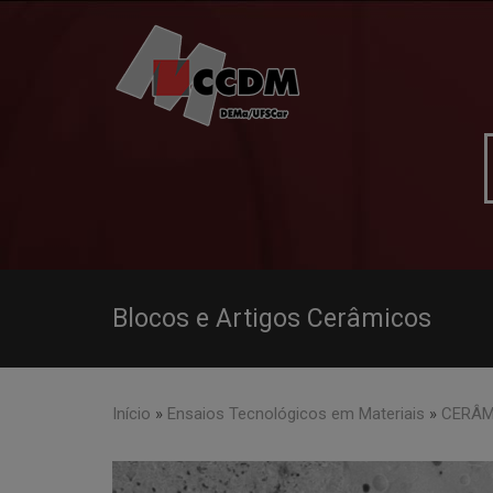
Skip
to
content
Blocos e Artigos Cerâmicos
Início
»
Ensaios Tecnológicos em Materiais
»
CERÂM