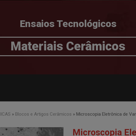
Ensaios Tecnológicos
Materiais Cerâmicos
ICAS
»
Blocos e Artigos Cerâmicos
»
Microscopia Eletrônica de V
Microscopia Ele