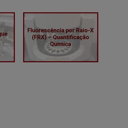
Fluorescência por Raio-X
que
(FRX) – Quantificação
Química