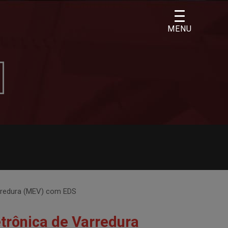
MENU
arredura (MEV) com EDS
trônica de Varredura