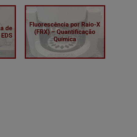
Fluorescência por Raio-X
ca de
(FRX) – Quantificação
 EDS
Química