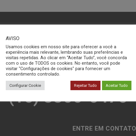
AVISO
Usamos cookies em nosso site para oferecer a você a
experiência mais relevante, lembrando suas preferências e
visitas repetidas. Ao clicar em “Aceitar Tudo”, você concorda
 Conosco pelo Wha
com o uso de TODOS os cookies. No entanto, você pode
visitar "Configurações de cookies" para fornecer um
consentimento controlado.
Configurar Cookie
Rejeitar Tudo
Aceitar Tudo
(16) 3306-6476
ENTRE EM CONTATO