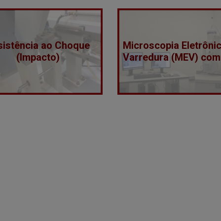
sistência ao Choque
Microscopia Eletrôni
(Impacto)
Varredura (MEV) com