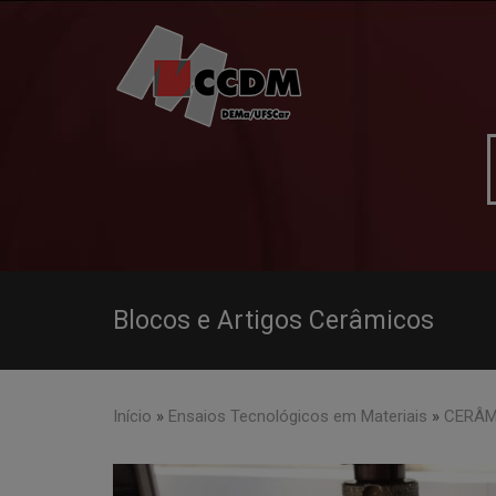
Skip
to
content
Blocos e Artigos Cerâmicos
Início
»
Ensaios Tecnológicos em Materiais
»
CERÂM