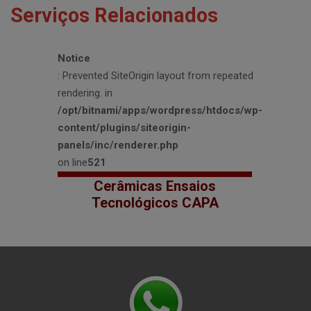
Serviços Relacionados
Notice
: Prevented SiteOrigin layout from repeated
rendering. in
/opt/bitnami/apps/wordpress/htdocs/wp-
content/plugins/siteorigin-
panels/inc/renderer.php
on line
521
Cerâmicas Ensaios
Tecnológicos CAPA