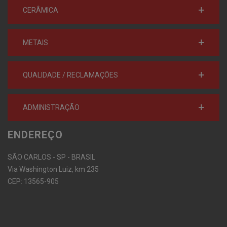
CERÂMICA
METAIS
QUALIDADE / RECLAMAÇÕES
ADMINISTRAÇÃO
ENDEREÇO
SÃO CARLOS - SP - BRASIL
Via Washington Luiz, km 235
CEP: 13565-905