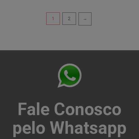
Navegação
1
2
→
por
posts
Fale Conosco
pelo Whatsapp