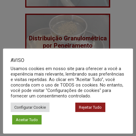
Distribuição Granulométrica
por Peneiramento
AVISO
Usamos cookies em nosso site para oferecer a você a
experiência mais relevante, lembrando suas preferências
e visitas repetidas. Ao clicar em “Aceitar Tudo”, você
concorda com o uso de TODOS os cookies. No entanto,
você pode visitar "Configurações de cookies" para
fornecer um consentimento controlado.
Difração de Raio-X (DRX) –
Fases Cerâmicas
Configurar Cookie
Rejeitar Tudo
Cristalinas
Aceitar Tudo