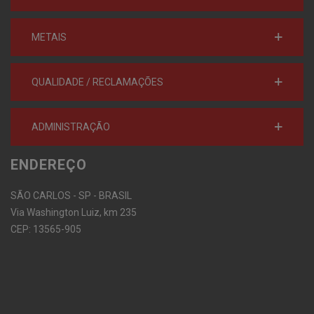
METAIS
QUALIDADE / RECLAMAÇÕES
ADMINISTRAÇÃO
ENDEREÇO
SÃO CARLOS - SP - BRASIL
Via Washington Luiz, km 235
CEP: 13565-905