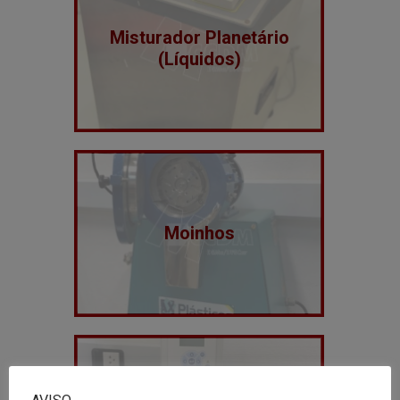
Misturador Planetário
(Líquidos)
Moinhos