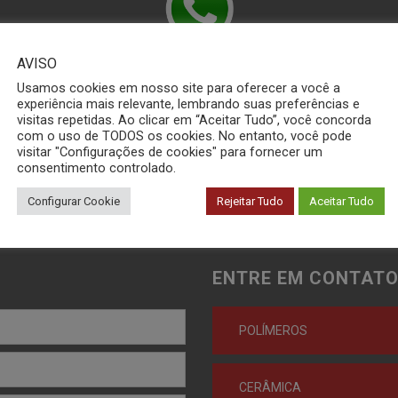
AVISO
 Conosco pelo Wha
Usamos cookies em nosso site para oferecer a você a
experiência mais relevante, lembrando suas preferências e
visitas repetidas. Ao clicar em “Aceitar Tudo”, você concorda
com o uso de TODOS os cookies. No entanto, você pode
visitar "Configurações de cookies" para fornecer um
(16) 3306-6476
consentimento controlado.
Configurar Cookie
Rejeitar Tudo
Aceitar Tudo
ENTRE EM CONTATO
POLÍMEROS
CERÂMICA