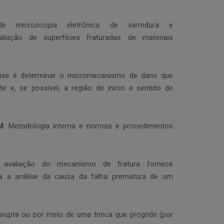
de microscopia eletrônica de varredura e
aliação de superfícies fraturadas de materiais
nálise é determinar o micromecanismo de dano que
 e, se possível, a região de início e sentido de
M
: Metodologia interna e normas e procedimentos
valiação do mecanismo de fratura fornece
ra a análise da causa da falha prematura de um
brupta ou por meio de uma trinca que progride (por