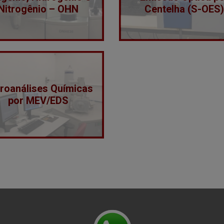
Nitrogênio – OHN
Centelha (S-OES
roanálises Químicas
por MEV/EDS