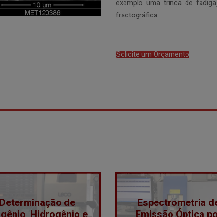
exemplo uma trinca de fadiga)
fractográfica.
Solicite um Orçamento
Determinação de
Espectrometria d
igênio, Hidrogênio e
Emissão Óptica po