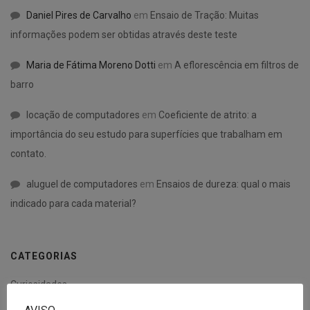
Daniel Pires de Carvalho
em
Ensaio de Tração: Muitas
informações podem ser obtidas através deste teste
Maria de Fátima Moreno Dotti
em
A eflorescência em filtros de
barro
locação de computadores
em
Coeficiente de atrito: a
importância do seu estudo para superfícies que trabalham em
contato.
aluguel de computadores
em
Ensaios de dureza: qual o mais
indicado para cada material?
CATEGORIAS
Curiosidades
Desenvolvimento