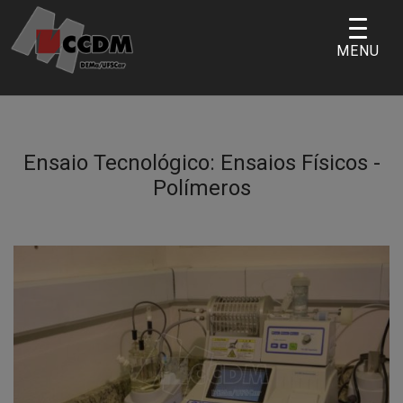
Skip
to
MENU
content
Ensaio Tecnológico:
Ensaios Físicos -
Polímeros