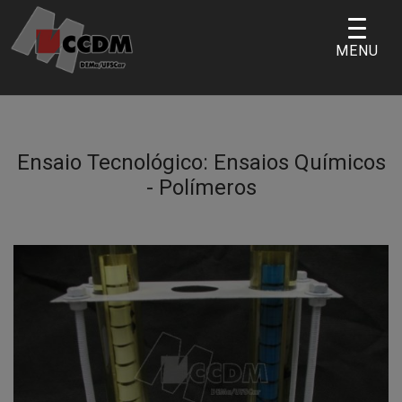
Skip
to
MENU
content
Ensaio Tecnológico:
Ensaios Químicos
- Polímeros