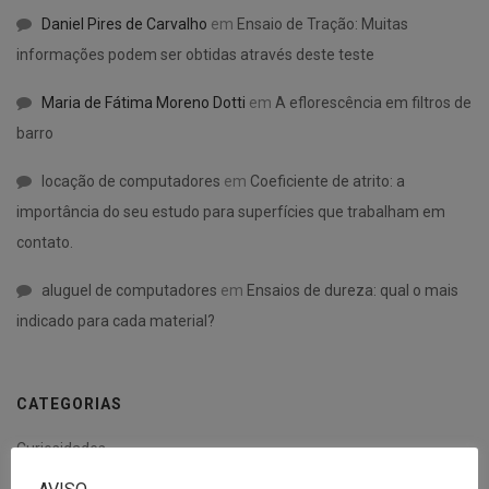
Daniel Pires de Carvalho
em
Ensaio de Tração: Muitas
informações podem ser obtidas através deste teste
Maria de Fátima Moreno Dotti
em
A eflorescência em filtros de
barro
locação de computadores
em
Coeficiente de atrito: a
importância do seu estudo para superfícies que trabalham em
contato.
aluguel de computadores
em
Ensaios de dureza: qual o mais
indicado para cada material?
CATEGORIAS
Curiosidades
Desenvolvimento