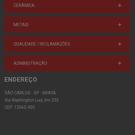
CERÂMICA
METAIS
QUALIDADE / RECLAMAÇÕES
ADMINISTRAÇÃO
ENDEREÇO
SÃO CARLOS - SP - BRASIL
Via Washington Luiz, km 235
CEP: 13565-905