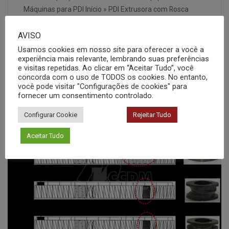
Máquinas para PDI Início » PDI Extrusora com Rosca
Simples A extrusão com rosca simples tem como
objetivo principal a obtenção de produtos perfilados
AVISO
contínuos como placas, tubos, filmes, revestimentos de
Usamos cookies em nosso site para oferecer a você a
experiência mais relevante, lembrando suas preferências
fios, cabos e tubos, dentre outros. A extrusora possui
e visitas repetidas. Ao clicar em “Aceitar Tudo”, você
uma rosca…
concorda com o uso de TODOS os cookies. No entanto,
você pode visitar "Configurações de cookies" para
fornecer um consentimento controlado.
Configurar Cookie
Rejeitar Tudo
Aceitar Tudo