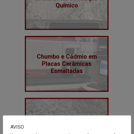
Químico
Chumbo e Cádmio em
Placas Cerâmicas
Esmaltadas
Resistência ao
AVISO
Manchamento