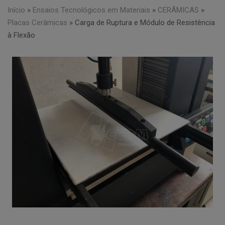
Início
»
Ensaios Tecnológicos em Materiais
»
CERÂMICAS
»
Placas Cerâmicas
»
Carga de Ruptura e Módulo de Resistência
à Flexão