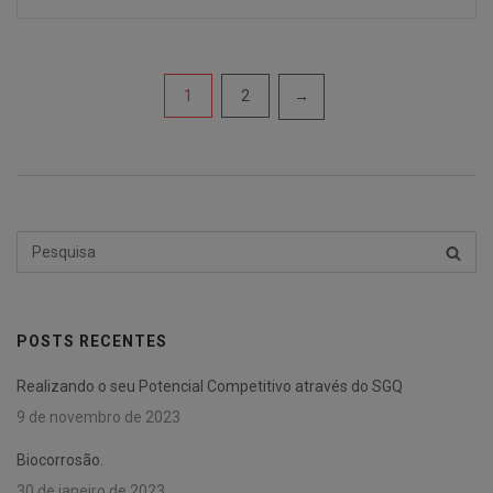
Navegação
1
2
→
por
posts
Pesquisar
PESQU
por:
POSTS RECENTES
Realizando o seu Potencial Competitivo através do SGQ
9 de novembro de 2023
Biocorrosão.
30 de janeiro de 2023