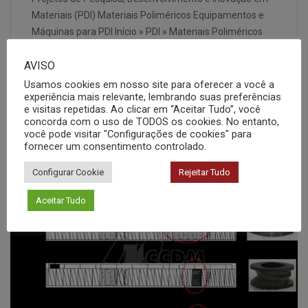
Materiais (PDI) Materiais Poliméricos Equipamentos e
Máquinas para PDI Início » PDI » Materiais Poliméricos
Extrusora com Rosca Simples A extrusão com rosca
AVISO
simples tem como objetivo principal a obtenção de
produtos perfilados contínuos como placas, tubos,
Usamos cookies em nosso site para oferecer a você a
experiência mais relevante, lembrando suas preferências
filmes, revestimentos de fios, cabos e tubos, dentre
e visitas repetidas. Ao clicar em “Aceitar Tudo”, você
outros. A extrusora…
concorda com o uso de TODOS os cookies. No entanto,
você pode visitar "Configurações de cookies" para
fornecer um consentimento controlado.
Configurar Cookie
Rejeitar Tudo
Aceitar Tudo