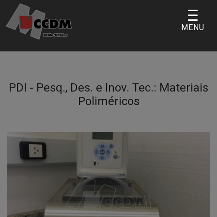
Skip
to
MENU
content
PDI - Pesq., Des. e Inov. Tec.:
Materiais
Poliméricos